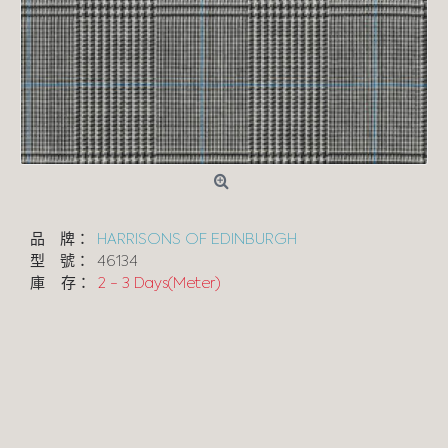
品 牌：
HARRISONS OF EDINBURGH
型 號：
46134
庫 存：
2 - 3 Days(Meter)