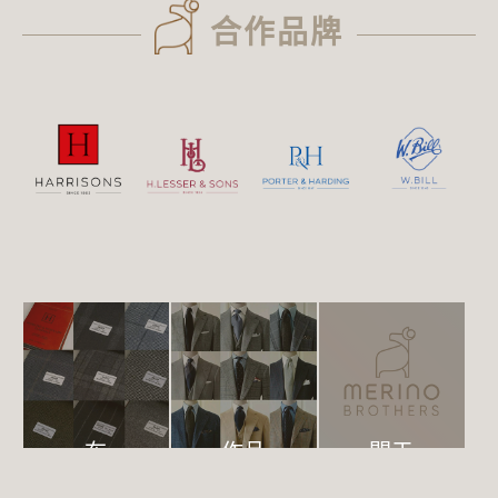
合作品牌
布
作品
關于
料
集
我們