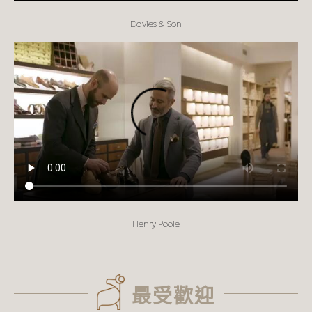
Davies & Son
Henry Poole
最受歡迎