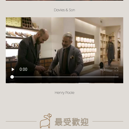
Davies & Son
Henry Poole
最受歡迎