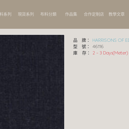
料系列
現貨系列
布料分類
作品集
合作定制店
教學文章
品 牌：
HARRISONS OF 
型 號：
46116
庫 存：
2 - 3 Days(Meter)