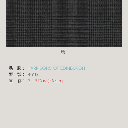
品 牌：
HARRISONS OF EDINBURGH
型 號：
46113
庫 存：
2 - 3 Days(Meter)