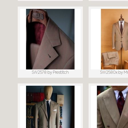
SW2578 by Prestitch
SW2580x by M