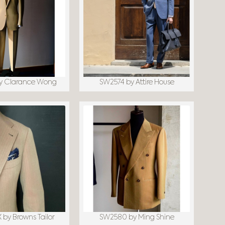
y Clarance Wong
SW2574 by Attire House
by Browns Tailor
SW2580 by Ming Shine