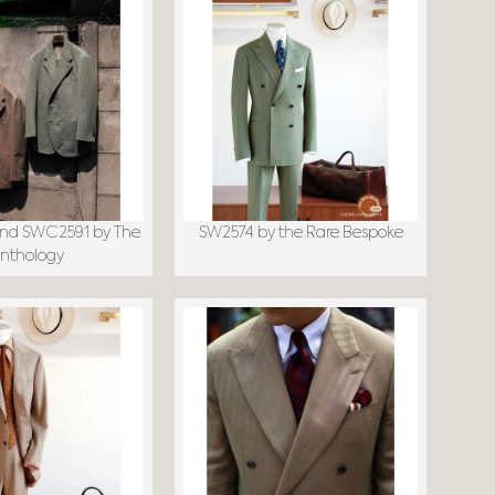
nd SWC2591 by The
SW2574 by the Rare Bespoke
nthology