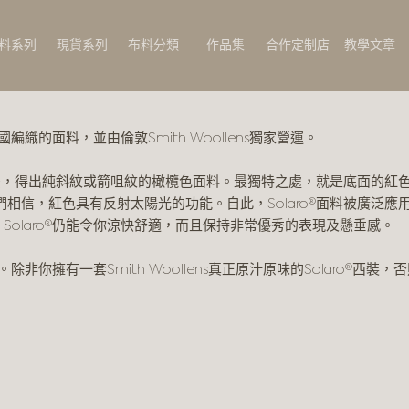
料系列
現貨系列
布料分類
作品集
合作定制店
教學文章
織的面料，並由倫敦Smith Woollens獨家營運。
採用了3x1斜紋織法，得出純斜紋或箭咀紋的橄欖色面料。最獨特之處，就是
相信，紅色具有反射太陽光的功能。自此，Solaro®面料被廣泛應用
olaro®仍能令你涼快舒適，而且保持非常優秀的表現及懸垂感。
非你擁有一套Smith Woollens真正原汁原味的Solaro®西裝