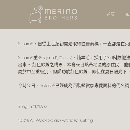
首頁
布
Solaro®，自從上世紀初開始取得註冊商標，一直都是在英國編
Solaro®重355gms(11/12ozs)，純羊毛，
出來。 紅色紗線之構思，本身來自熱帶地區的原住民。他們
屬於中至重級別，但歸功於紅色紗線，即使在夏日陽光下，S
今時今日，Solaro®已經成為西裝鑑賞家專愛面料的代名詞。除
355gm 11/12oz
100% All Wool Solaro worsted suiting