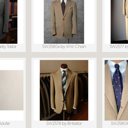
ty Tailor
SW2580x by WW Chan
SW2577 b
Gaute
SW2578 by Bntailor
SW2580X 