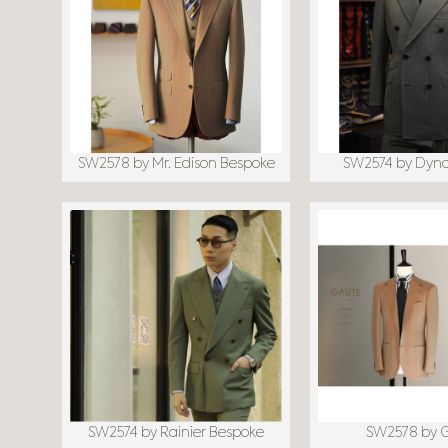
SW2578 by Mr. Edison Bespoke
SW2574 by Dynas
SW2574 by Rainier Bespoke
SW2578 by 