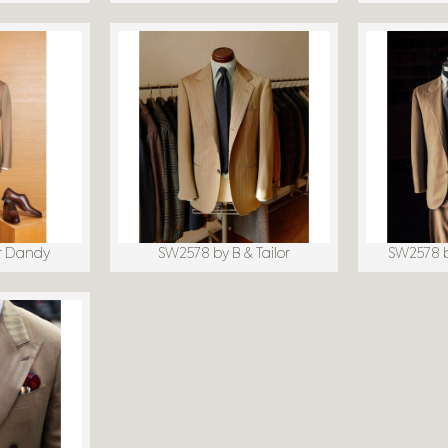
r Dandy
SW2578 by B & Tailor
SW2578 b