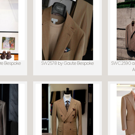
re Bespoke
SW2578 by Gaute Bespoke
SWC2590 a
A