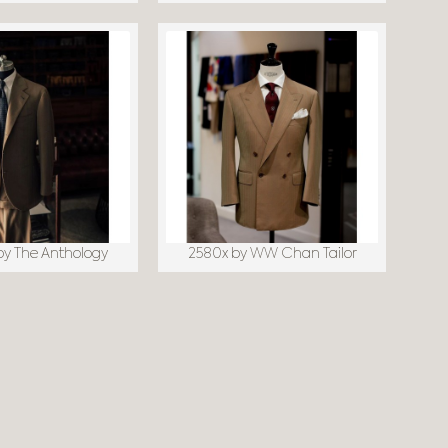
y The Anthology
2580x by WW Chan Tailor