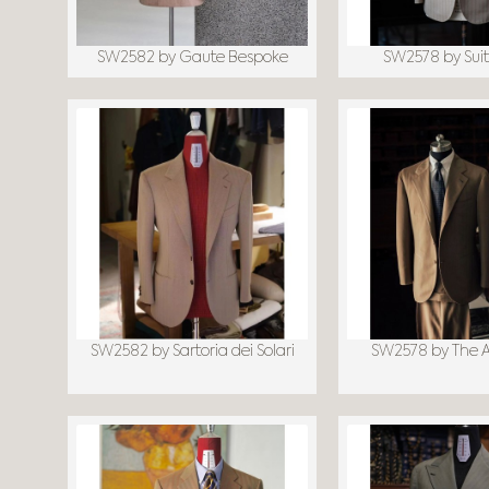
SW2582 by Gaute Bespoke
SW2578 by Suit
SW2582 by Sartoria dei Solari
SW2578 by The 