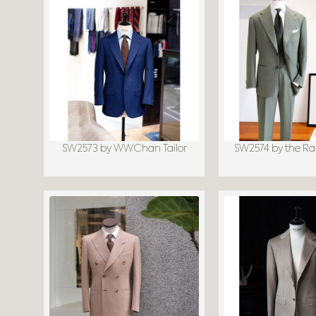
SW2573 by WWChan Tailor
SW2574 by the Ra