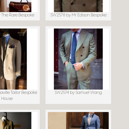
 The Rare Bespoke
SW2578 by Mr Edison Bespoke
ville Tailor Bespoke
SW2574 by Samuel Wang
House