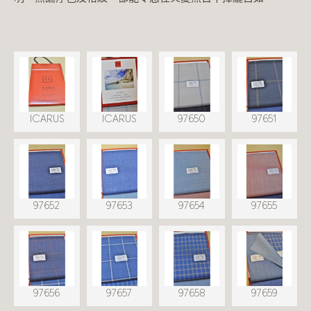
ICARUS
ICARUS
97650
97651
97652
97653
97654
97655
97656
97657
97658
97659