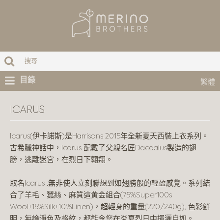
目錄
繁體
ICARUS
Icarus(伊卡諾斯)是Harrisons 2015年全新夏天西裝上衣系列。
古希臘神話中，Icarus 配戴了父親名匠Daedalus製造的翅
膀，逃離迷宮，在烈日下翱翔。
取名Icarus ,無非使人立刻聯想到如翅膀般的輕盈感覺。系列結
合了羊毛、蠶絲、麻質這黄金組合(75%Super100s
Wool+15%Silk+10%Linen)，超輕身的重量(220/240g), 色彩鮮
明，無論淨色及格紋，都能令您在炎夏烈日中揮灑自如。