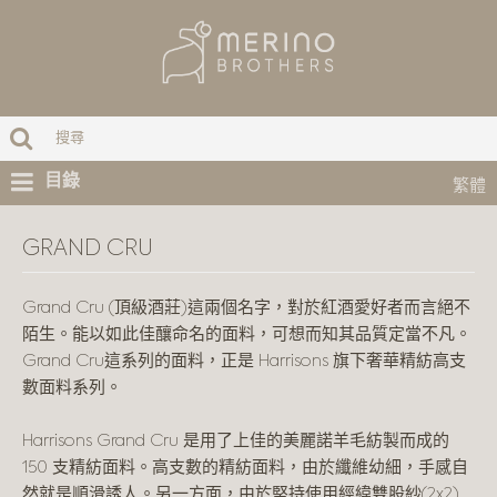
目錄
繁體
GRAND CRU
Grand Cru (頂級酒莊)這兩個名字，對於紅酒愛好者而言絕不
陌生。能以如此佳釀命名的面料，可想而知其品質定當不凡。
Grand Cru這系列的面料，正是 Harrisons 旗下奢華精紡高支
數面料系列。
Harrisons Grand Cru 是用了上佳的美麗諾羊毛紡製而成的
150 支精紡面料。高支數的精紡面料，由於纖維幼細，手感自
然就是順滑誘人。另一方面，由於堅持使用經緯雙股紗(2x2)