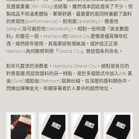
及適當重量(310~330g)去紡製，雖然成本因此提高了不少，但
製成品不但溫柔體貼、奢華舒適，最重要的是同時兼顧了面料
的表現性(performance)、耐用度(durability)、懸垂性
(drape)及可裁剪性(tailorability)。相對一些所謂「高支數面
料」的蕓花一現，Harrisons的Grand Cru更像是優質陣年紅
酒，縱然經年使用，其風華卻有增無減。或許這正正是
Harrisons為何聯想到用「Grand Cru」替這個系列命名。
對非凡要求的消費者，Harrisons Grand Cru，絕對是各位的
矜貴首選!而這款面料的另一特點，是於多個款式中加入24k 黃
金(Gold)或鉑金(Platinum)裝飾纱線，在深層的面料顏色中，
閃爍出陣陣金光，彰顯穿著者於人羣中的超然地位。