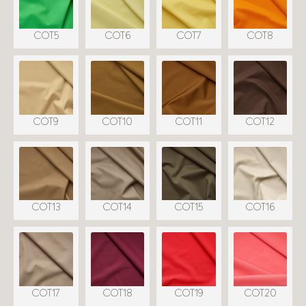
COT5
COT6
COT7
COT8
COT9
COT10
COT11
COT12
COT13
COT14
COT15
COT16
COT17
COT18
COT19
COT20