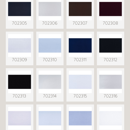
702305
702306
702307
702308
702309
702310
702311
702312
702313
702314
702315
702316