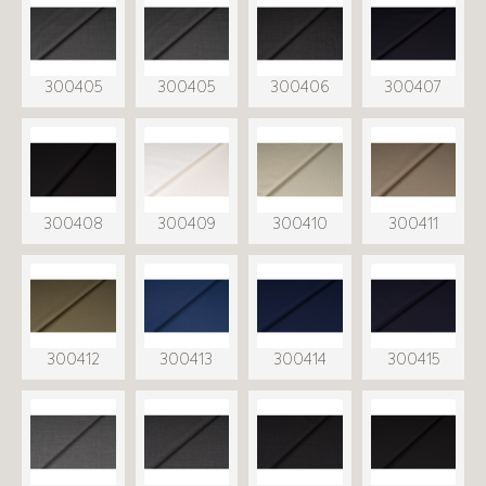
300405
300405
300406
300407
300408
300409
300410
300411
300412
300413
300414
300415