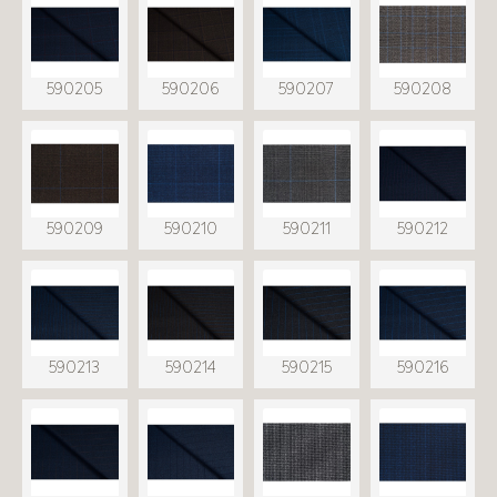
590205
590206
590207
590208
590209
590210
590211
590212
590213
590214
590215
590216