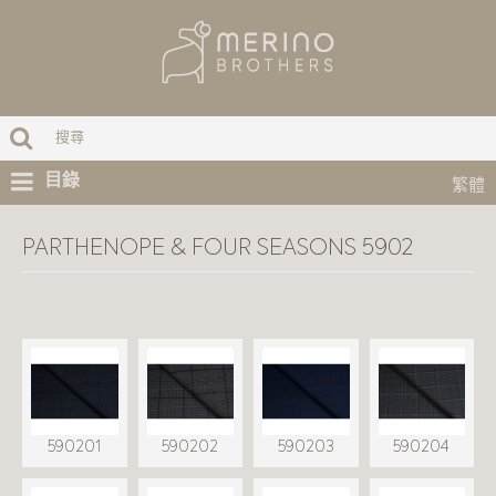
目錄
繁體
PARTHENOPE & FOUR SEASONS 5902
590201
590202
590203
590204