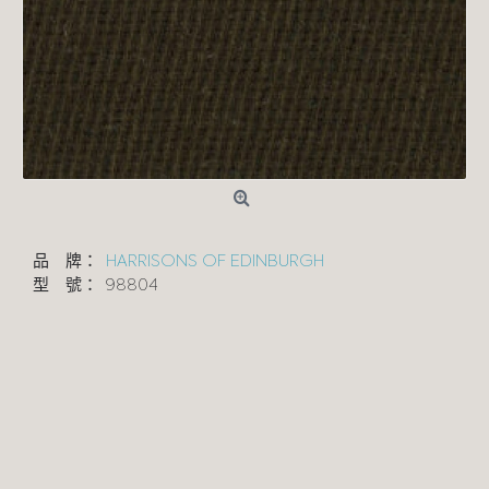
品 牌：
HARRISONS OF EDINBURGH
型 號：
98804